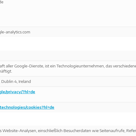
de
-analytics.com
aft aller Google-Dienste, ist ein Technologieunternehmen, das verschieden
äftigt.
Dublin 4, Ireland
gle/privacy/?hl=de
/technologies/cookies?hl=de
as Website-Analysen, einschließlich Besucherdaten wie Seitenaufrufe, Ref