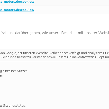
s-motors.de/cookies/
s-motors.de/cookies/
ufschluss darüber geben, wie unsere Besucher mit unserer Webs
von Google, der unseren Website-Verkehr nachverfolgt und analysiert. Er e
 Zielgruppe besser zu verstehen sowie unsere Online-Aktivitäten zu optimi
g einzelner Nutzer.
de
es Sitzungsstatus.