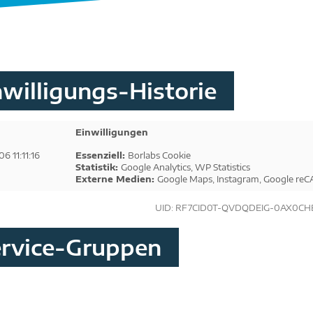
nwilligungs-Historie
Einwilligungen
6 11:11:16
Essenziell
:
Borlabs Cookie
Statistik
:
Google Analytics
,
WP Statistics
Externe Medien
:
Google Maps
,
Instagram
,
Google re
UID: RF7CID0T-QVDQDEIG-0AX0CH
ervice-Gruppen