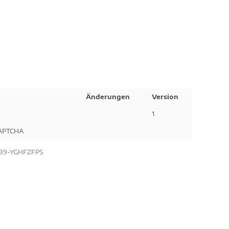
Änderungen
Version
1
CAPTCHA
B9-YGHFZFPS