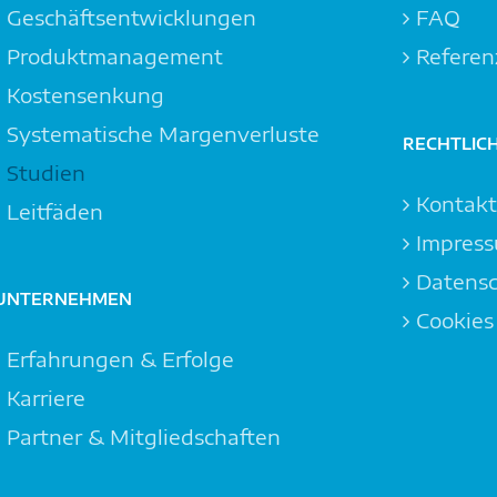
Geschäftsentwicklungen
FAQ
Produktmanagement
Referen
Kostensenkung
Systemat­ische Margen­verluste
RECHTLIC
Studien
Kontak
Leitfäden
Impres
Datensc
UNTERNEHMEN
Cookies
Erfahrungen & Erfolge
Karriere
Partner & Mitgliedschaften