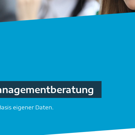
anagement­beratung
asis eigener Daten.