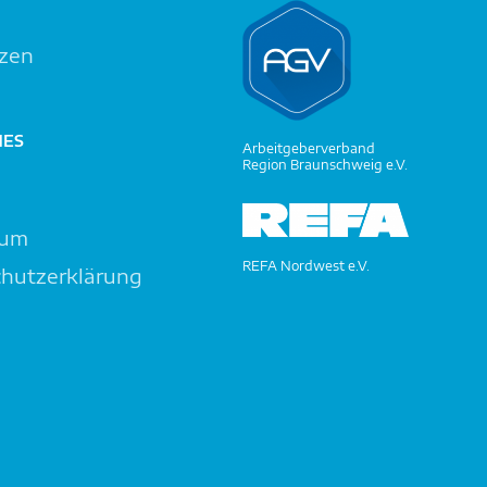
zen
HES
Arbeitgeberverband
Region Braunschweig e.V.
t
sum
REFA Nordwest e.V.
hutzerklärung