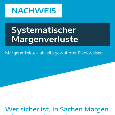
NACHWEIS
Systemat­ischer
Margen­verluste
Margeneffekte – abseits gewohnter Denkweisen
Wer sicher ist, in Sachen Margen