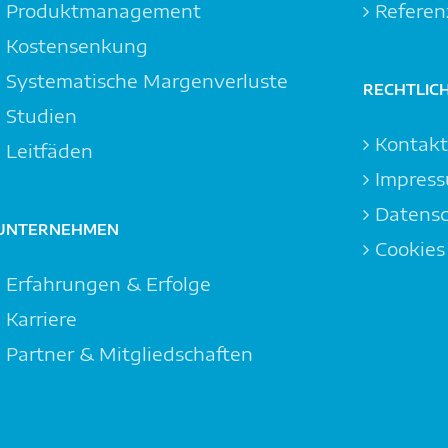
Produktmanagement
Referen
Kostensenkung
Systemat­ische Margen­verluste
RECHTLIC
Studien
Kontak
Leitfäden
Impres
Datensc
UNTERNEHMEN
Cookies
Erfahrungen & Erfolge
Karriere
Partner & Mitgliedschaften