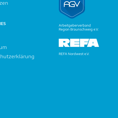
zen
HES
Arbeitgeberverband
Region Braunschweig e.V.
t
sum
REFA Nordwest e.V.
hutzerklärung