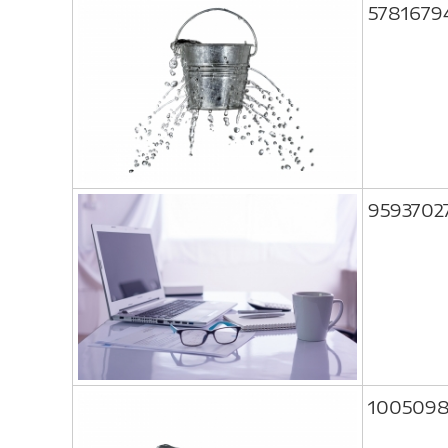
5781679
9593702
100509