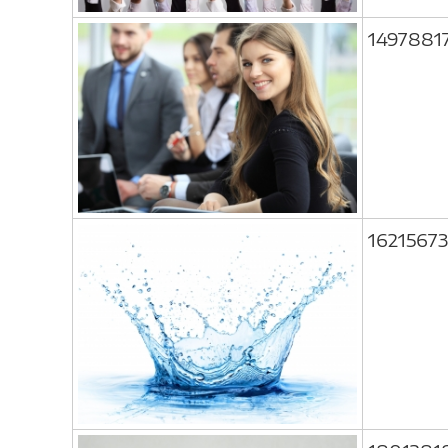
1497881
1621567