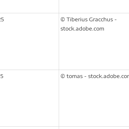
25
© Tiberius Gracchus -
stock.adobe.com
5
© tomas - stock.adobe.c