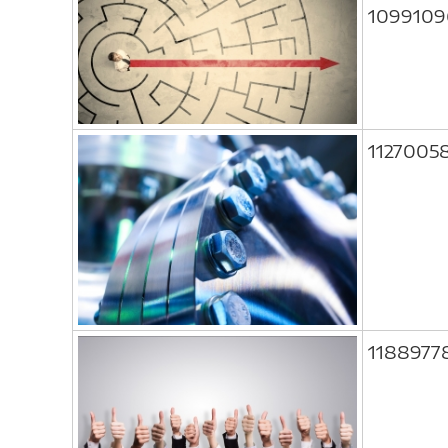
109910
1127005
1188977