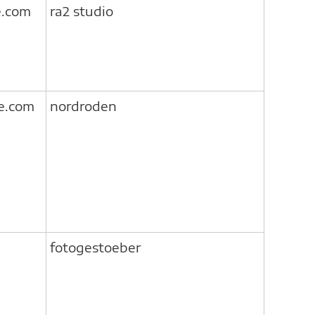
e.com
ra2 studio
e.com
nordroden
fotogestoeber