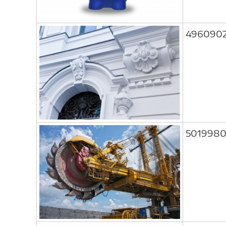
496090
5019980