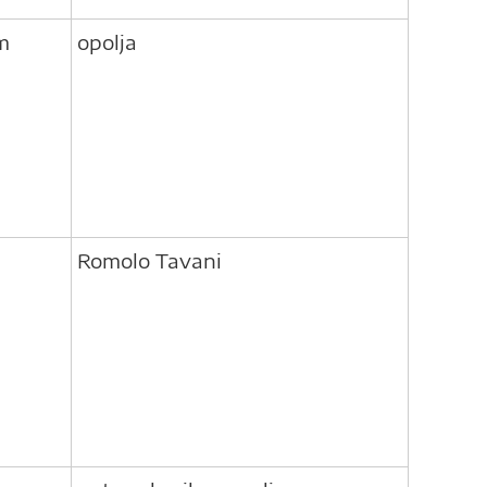
m
opolja
Romolo Tavani