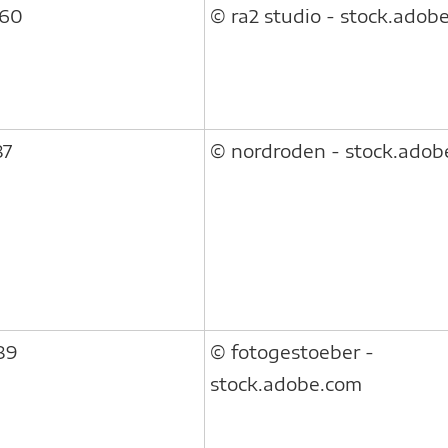
960
© ra2 studio - stock.adob
87
© nordroden - stock.adob
89
© fotogestoeber -
stock.adobe.com