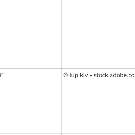
81
© lupiklv - stock.adobe.c