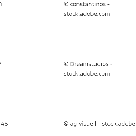
4
© constantinos -
stock.adobe.com
7
© Dreamstudios -
stock.adobe.com
846
© ag visuell - stock.adob