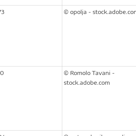
73
© opolja - stock.adobe.co
30
© Romolo Tavani -
stock.adobe.com